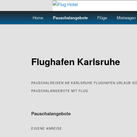
Zum
primären
Hauptmenü
Home
Pauschalangebote
Flüge
Mietwagen
Inhalt
Flug Hotel
springen
Flughafen Karlsruhe
PAUSCHALREISEN AB KARLSRUHE FLUGHAFEN URLAUB G
PAUSCHALANGEBOTE MIT FLUG
Pauschalangebote
EIGENE ANREISE